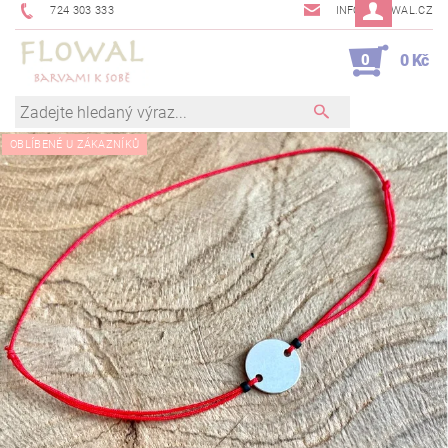
724 303 333
INFO@FLOWAL.CZ
0
0 Kč
OBLÍBENÉ U ZÁKAZNÍKŮ