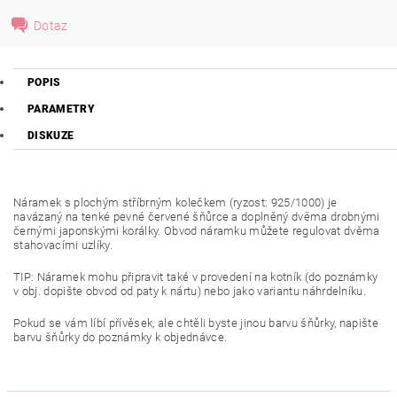
Dotaz
POPIS
PARAMETRY
DISKUZE
Náramek s plochým stříbrným kolečkem (
ryzost: 925/1000) je
navázaný na tenké pevné červené šňůrce a doplněný dvěma drobnými
černými japonskými korálky. Obvod náramku můžete regulovat dvěma
stahovacími uzlíky.
TIP: Náramek mohu připravit také v provedení na kotník (do poznámky
v obj. dopište obvod od paty k nártu) nebo jako variantu náhrdelníku.
Pokud se vám líbí přívěsek, ale chtěli byste jinou barvu šňůrky, napište
barvu šňůrky do poznámky k objednávce.