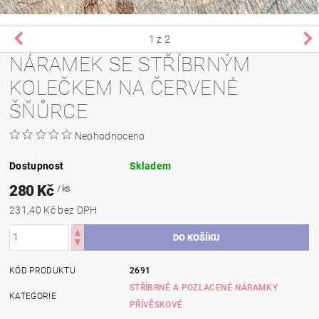
1
z 2
NÁRAMEK SE STŘÍBRNÝM
KOLEČKEM NA ČERVENÉ
ŠŇŮRCE
Neohodnoceno
Dostupnost
Skladem
280 Kč
/ ks
231,40 Kč bez DPH
KÓD PRODUKTU
2691
STŘÍBRNÉ A POZLACENÉ NÁRAMKY
KATEGORIE
PŘÍVĚSKOVÉ