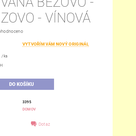
VANÁ BÉŽOVO -
ZOVO - VÍNOVÁ
ohodnoceno
VYTVOŘÍM VÁM NOVÝ ORIGINÁL
č
/ ks
DPH
3395
DOMOV
Dotaz