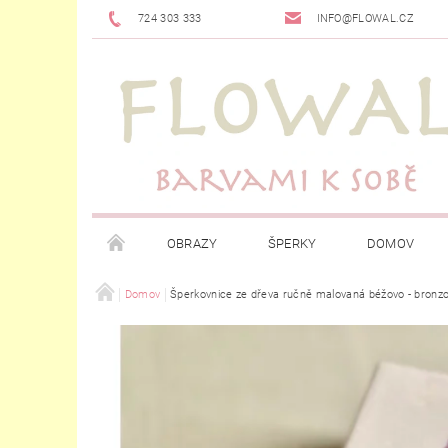
724 303 333
INFO@FLOWAL.CZ
OBRAZY
ŠPERKY
DOMOV
Domov
Šperkovnice ze dřeva ručně malovaná béžovo - bronzo