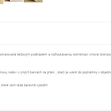
pomalovaná béžovým podkladem a rozfoukávanou kombinací vínové, bronzové, 
znovu, nebo i v jiných barvách na přání.., stačí je uvést do poznámky v obje
, které vám ráda barevně vyladím.