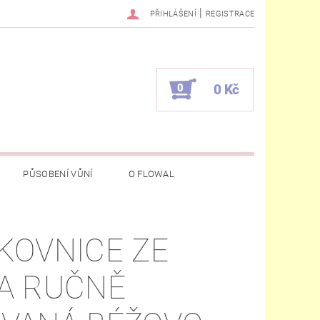
|
PŘIHLÁŠENÍ
REGISTRACE
0
0 Kč
PŮSOBENÍ VŮNÍ
O FLOWAL
KOVNICE ZE
A RUČNĚ