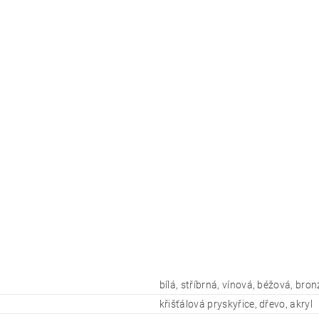
bílá, stříbrná, vínová, béžová, bro
křišťálová pryskyřice, dřevo, akryl