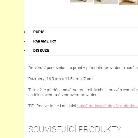
POPIS
PARAMETRY
DISKUZE
Dřevěná šperkovnice na přání v přírodním provedení, ručně 
Rozměry: 16,3 cm x 11,5 cm x 7 cm
Tato už je předána novému majiteli. Mohu ji pro vás vyrobit 
obdélníkovém a čtvercovém provedení.
TIP: Podívejte se i na další
ručně malované doplňky interiéru
SOUVISEJÍCÍ PRODUKTY