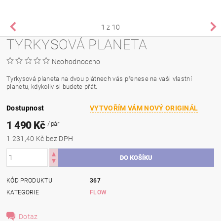
1
z 10
TYRKYSOVÁ PLANETA
Neohodnoceno
Tyrkysová planeta na dvou plátnech vás přenese na vaši vlastní
planetu, kdykoliv si budete přát.
Dostupnost
VYTVOŘÍM VÁM NOVÝ ORIGINÁL
1 490 Kč
/ pár
1 231,40 Kč bez DPH
KÓD PRODUKTU
367
KATEGORIE
FLOW
Dotaz