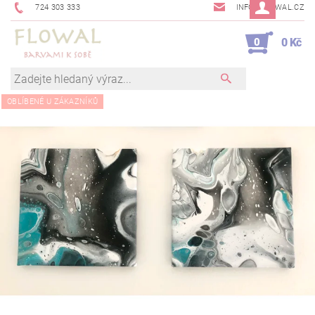
724 303 333
INFO@FLOWAL.CZ
0
0 Kč
OBLÍBENÉ U ZÁKAZNÍKŮ