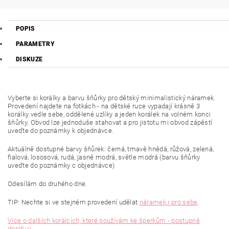
POPIS
PARAMETRY
DISKUZE
Vyberte si korálky a barvu šňůrky pro dětský minimalistický náramek.
Provedení najdete na fotkách - na dětské ruce vypadají krásně 3
korálky vedle sebe, oddělené uzlíky a jeden korálek na volném konci
šňůrky. Obvod lze jednoduše stahovat a pro jistotu mi obvod zápěstí
uveďte do poznámky k objednávce.
Aktuálně dostupné barvy šňůrek: černá, tmavě hnědá, růžová, zelená,
fialová, lososová, rudá, jasně modrá, světle modrá (barvu šňůrky
uveďte do poznámky c objednávce)
Odesílám do druhého dne.
TIP: Nechte si ve stejném provedení udělat
náramek i pro sebe
.
Více o dalších korálcích, které používám ke šperkům - postupně
doplňuji.