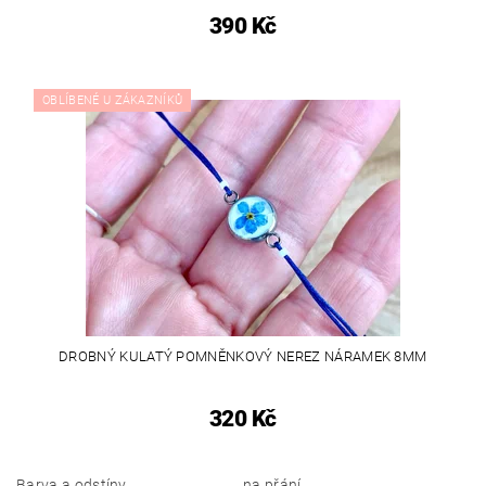
390 Kč
OBLÍBENÉ U ZÁKAZNÍKŮ
DROBNÝ KULATÝ POMNĚNKOVÝ NEREZ NÁRAMEK 8MM
320 Kč
Barva a odstíny
na přání