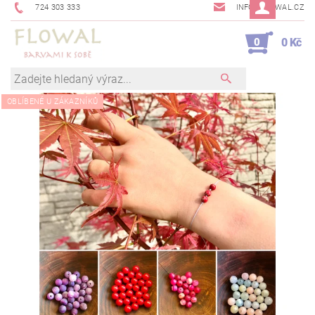
724 303 333
INFO@FLOWAL.CZ
0
0 Kč
OBLÍBENÉ U ZÁKAZNÍKŮ