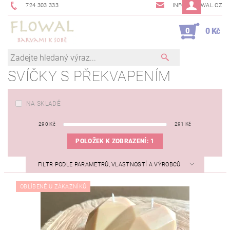
724 303 333
INFO@FLOWAL.CZ
0
0 Kč
SVÍČKY S PŘEKVAPENÍM
NA SKLADĚ
290
Kč
291
Kč
POLOŽEK K ZOBRAZENÍ:
1
FILTR PODLE PARAMETRŮ, VLASTNOSTÍ A VÝROBCŮ
OBLÍBENÉ U ZÁKAZNÍKŮ