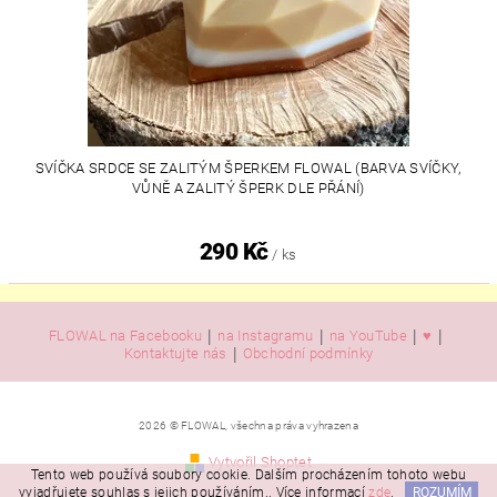
SVÍČKA SRDCE SE ZALITÝM ŠPERKEM FLOWAL (BARVA SVÍČKY,
VŮNĚ A ZALITÝ ŠPERK DLE PŘÁNÍ)
290 Kč
/ ks
|
|
|
|
FLOWAL na Facebooku
na Instagramu
na YouTube
♥️
|
Kontaktujte nás
Obchodní podmínky
2026 © FLOWAL, všechna práva vyhrazena
Vytvořil Shoptet
Tento web používá soubory cookie. Dalším procházením tohoto webu
vyjadřujete souhlas s jejich používáním.. Více informací
zde
.
ROZUMÍM