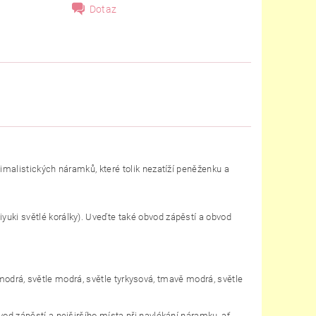
Dotaz
imalistických náramků, které tolik nezatíží peněženku a
uki světlé korálky). Uveďte také o
bvod zápěstí a obvod
ě modrá, světle modrá, světle tyrkysová, tmavě modrá, světle
od zápěstí a nejširšího místa při navlékání náramku, ať