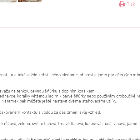
Tisk
í... ale také každou chvíli něco hledáme, připravila jsem pár dětských min
navážu na tenkou pevnou šňůrku a doplním korálkem.
dnávce, korálky většinou ladím k barvě šňůrky nebo používám droboučké Miy
dí. Náramek pak můžete ještě nastavit dvěma stahovacími uzlíky.
i opakovaném kontaktu s vodou za čas změní svůj vzhled.
ě růžová, zelená, světle fialová, tmavě fialová, lososová, rudá, vínová, jasn
 minimalistických náramků, není to problém, jen mi k objednávce uveďte obv