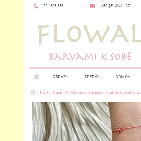
724 303 333
INFO@FLOWAL.CZ
OBRAZY
ŠPERKY
DOMOV
Šperky
Náramky
Minimalistické náramky přívěskové stříbro 