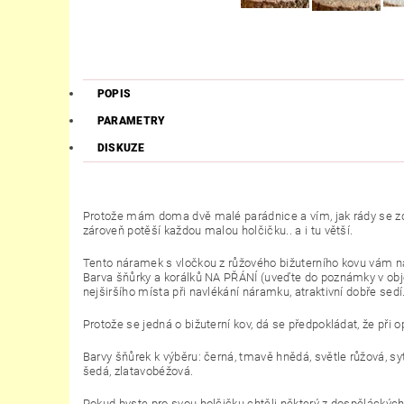
POPIS
PARAMETRY
DISKUZE
Protože mám doma dvě malé parádnice a vím, jak rády se zdob
zároveň potěší každou malou holčičku.. a i tu větší.
Tento náramek s vločkou z růžového bižuterního kovu vám 
Barva šňůrky a korálků NA PŘÁNÍ (uveďte do poznámky v obje
nejširšího místa při navlékání náramku, atraktivní dobře se
Protože se jedná o bižuterní kov, dá se předpokládat, že př
Barvy šňůrek k výběru:
černá, tmavě hnědá, světle růžová, syt
šedá, zlatavobéžová.
Pokud byste pro svou holčičku chtěli některý z dospěláckých