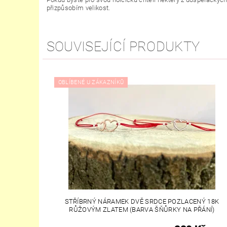
přizpůsobím velikost.
SOUVISEJÍCÍ PRODUKTY
OBLÍBENÉ U ZÁKAZNÍKŮ
STŘÍBRNÝ NÁRAMEK DVĚ SRDCE POZLACENÝ 18K
RŮŽOVÝM ZLATEM (BARVA ŠŇŮRKY NA PŘÁNÍ)