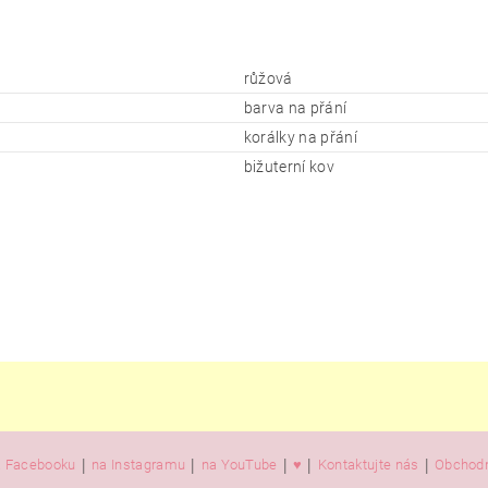
růžová
barva na přání
korálky na přání
bižuterní kov
|
|
|
|
|
 Facebooku
na Instagramu
na YouTube
♥️
Kontaktujte nás
Obchodn