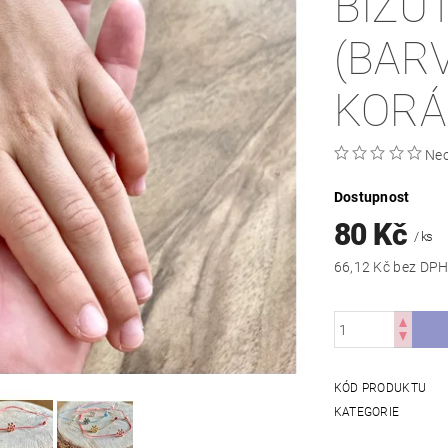
BIŽU
(BAR
KORÁ
Ne
Dostupnost
80 Kč
/ ks
66,12 Kč bez DP
KÓD PRODUKTU
KATEGORIE