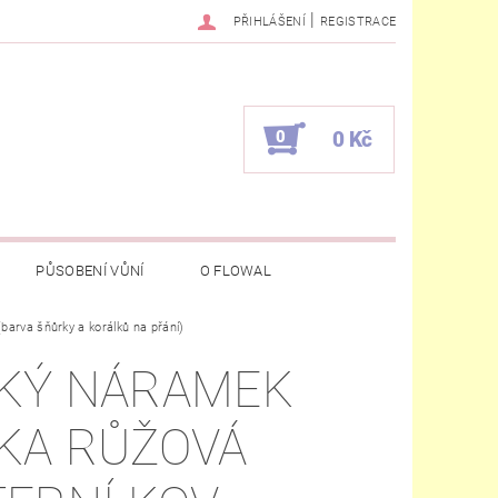
|
PŘIHLÁŠENÍ
REGISTRACE
0
0 Kč
PŮSOBENÍ VŮNÍ
O FLOWAL
barva šňůrky a korálků na přání)
KÝ NÁRAMEK
KA RŮŽOVÁ