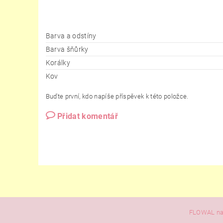
Barva a odstíny
Barva šňůrky
Korálky
Kov
Buďte první, kdo napíše příspěvek k této položce.
Přidat komentář
FLOWAL na