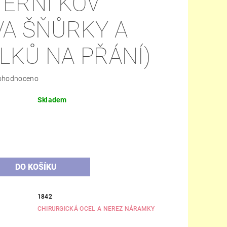
TERNÍ KOV
VA ŠŇŮRKY A
LKŮ NA PŘÁNÍ)
ohodnoceno
Skladem
H
1842
CHIRURGICKÁ OCEL A NEREZ NÁRAMKY