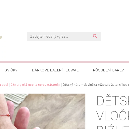
SVÍČKY
DÁRKOVÉ BALENÍ FLOWAL
PŮSOBENÍ BAREV
a ocel
Chirurgická ocel a nerez náramky
Dětský náramek vločka růžová bižuterní kov (
DĚTS
VLOČ