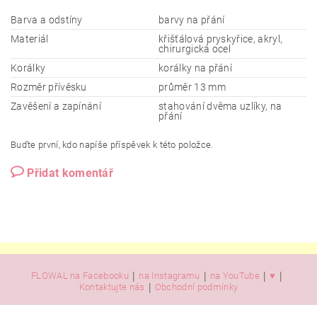
Barva a odstíny
barvy na přání
Materiál
křišťálová pryskyřice, akryl,
chirurgická ocel
Korálky
korálky na přání
Rozměr přívěsku
průměr 13 mm
Zavěšení a zapínání
stahování dvěma uzlíky, na
přání
Buďte první, kdo napíše příspěvek k této položce.
Přidat komentář
|
|
|
|
FLOWAL na Facebooku
na Instagramu
na YouTube
♥️
|
Kontaktujte nás
Obchodní podmínky