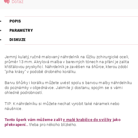
Dotaz
POPIS
PARAMETRY
DISKUZE
Jemný kulatý, ručně malovaný náhrdelník na lůžku zchirurgické oceli,
průměr 13 mm. Akrylová malba v barevných tónech na přání je zalita
křišťálovou pryskyřicí.
Náhrdelník je zavěšen na šňůrce, kterou zdobí
"piha krásy" v podobě drobného korálku.
Barvu šňůrky i korálku můžete uvést spolu s barvou malby náhrdelníku
do poznámky v objednávce. Jakmile ji dostanu, spojím se s vámi
ohledně podrobností.
TIP: K náhrdelníku si můžete nechat vyrobit také náramek nebo
náušnice.
Tento šperk vám můžeme zalít
v malé krabičce do svíčky
jako
překvapení..
třeba pro někoho blízkého.