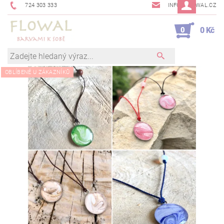
724 303 333
INFO@FLOWAL.CZ
0
0 Kč
OBLÍBENÉ U ZÁKAZNÍKŮ