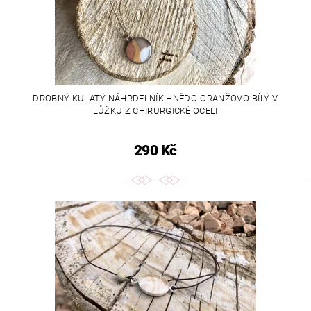
DROBNÝ KULATÝ NÁHRDELNÍK HNĚDO-ORANŽOVO-BÍLÝ V
LŮŽKU Z CHIRURGICKÉ OCELI
290 Kč