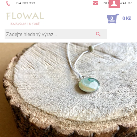
724 303 333
INFO@FLOWAL.CZ
0
0 Kč