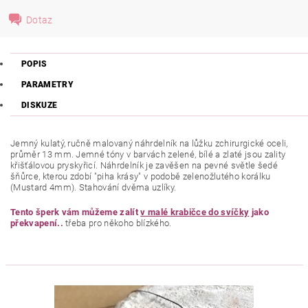
Dotaz
POPIS
PARAMETRY
DISKUZE
Jemný kulatý, ručně malovaný náhrdelník na lůžku zchirurgické oceli,
průměr 13 mm. Jemné tóny v barvách zelené, bílé a zlaté jsou zality
křišťálovou pryskyřicí.
Náhrdelník je zavěšen na pevné světle šedé
šňůrce, kterou zdobí "piha krásy" v podobě zelenožlutého korálku
(Mustard 4mm). Stahování dvěma uzlíky.
Tento šperk vám můžeme zalít
v malé krabičce do svíčky
jako
překvapení..
třeba pro někoho blízkého.