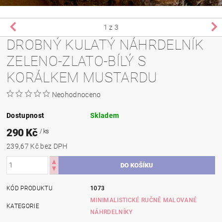
1
z 3
DROBNÝ KULATÝ NÁHRDELNÍK
ZELENO-ZLATO-BÍLÝ S
KORÁLKEM MUSTARDU
Neohodnoceno
Dostupnost
Skladem
290 Kč
/ ks
239,67 Kč bez DPH
KÓD PRODUKTU
1073
MINIMALISTICKÉ RUČNĚ MALOVANÉ
KATEGORIE
NÁHRDELNÍKY