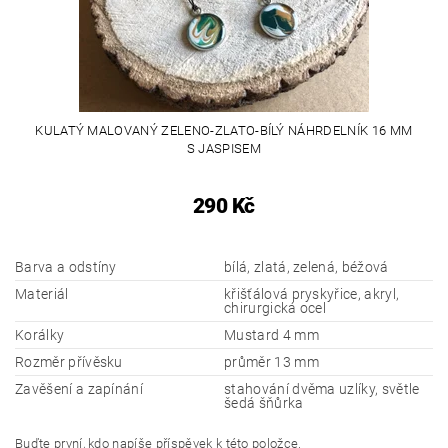
KULATÝ MALOVANÝ ZELENO-ZLATO-BÍLÝ NÁHRDELNÍK 16 MM
S JASPISEM
290 Kč
Barva a odstíny
bílá, zlatá, zelená, béžová
Materiál
křišťálová pryskyřice, akryl,
chirurgická ocel
Korálky
Mustard 4 mm
Rozměr přívěsku
průměr 13 mm
Zavěšení a zapínání
stahování dvěma uzlíky, světle
šedá šňůrka
Buďte první, kdo napíše příspěvek k této položce.