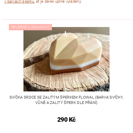
v barvách šperku
, ať je dárek úplně vyladěný.
OBLÍBENÉ U ZÁKAZNÍKŮ
SVÍČKA SRDCE SE ZALITÝM ŠPERKEM FLOWAL (BARVA SVÍČKY,
VŮNĚ A ZALITÝ ŠPERK DLE PŘÁNÍ)
290 Kč