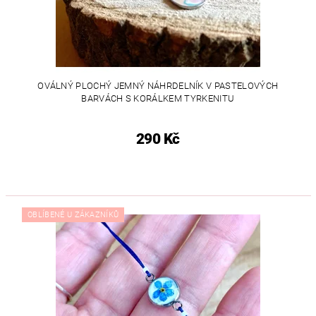
OVÁLNÝ PLOCHÝ JEMNÝ NÁHRDELNÍK V PASTELOVÝCH
BARVÁCH S KORÁLKEM TYRKENITU
290 Kč
OBLÍBENÉ U ZÁKAZNÍKŮ