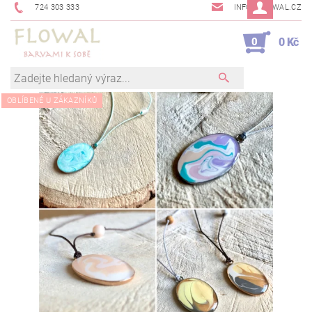
724 303 333
INFO@FLOWAL.CZ
0
0 Kč
OBLÍBENÉ U ZÁKAZNÍKŮ