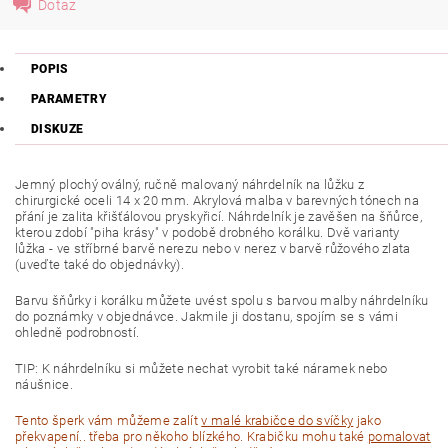
Dotaz
POPIS
PARAMETRY
DISKUZE
Jemný plochý oválný, ručně malovaný náhrdelník na lůžku z
chirurgické oceli 14 x 20 mm. Akrylová malba v barevných tónech na
přání je zalita křišťálovou pryskyřicí.
Náhrdelník je zavěšen na šňůrce,
kterou zdobí "piha krásy" v podobě drobného korálku. Dvě varianty
lůžka - ve stříbrné barvě nerezu nebo v nerez v barvě růžového zlata
(uveďte také do objednávky).
Barvu šňůrky i korálku můžete uvést spolu s barvou malby náhrdelníku
do poznámky v objednávce. Jakmile ji dostanu, spojím se s vámi
ohledně podrobností.
TIP: K náhrdelníku si můžete nechat vyrobit také náramek nebo
náušnice.
Tento šperk vám můžeme zalít
v malé krabičce do svíčky
jako
překvapení.. třeba pro někoho blízkého. Krabičku mohu také
pomalovat