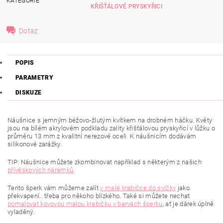
KATEGORIE
KŘIŠŤÁLOVÉ PRYSKYŘICI
Dotaz
POPIS
PARAMETRY
DISKUZE
Náušnice s jemným béžovo-žlutým kvítkem na drobném háčku. Květy
jsou na bílém akrylovém podkladu zality křišťálovou pryskyřicí v lůžku o
průměru 13 mm z kvalitní nerezové oceli K náušnicím dodávám
silikonové zarážky.
TIP: Náušnice můžete zkombinovat například s některým z našich
přívěskových náramků
.
Tento šperk vám můžeme zalít
v malé krabičce do svíčky
jako
překvapení.. třeba pro někoho blízkého.
Také si můžete nechat
pomalovat kovovou malou krabičku
v barvách šperku
, ať je dárek úplně
vyladěný.