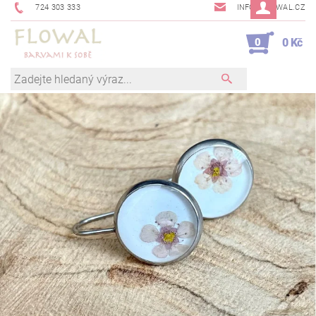
724 303 333
INFO@FLOWAL.CZ
0
0 Kč