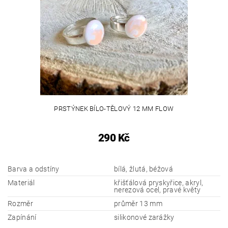
PRSTÝNEK BÍLO-TĚLOVÝ 12 MM FLOW
290 Kč
Barva a odstíny
bílá, žlutá, béžová
Materiál
křišťálová pryskyřice, akryl,
nerezová ocel, pravé květy
Rozměr
průměr 13 mm
Zapínání
silikonové zarážky