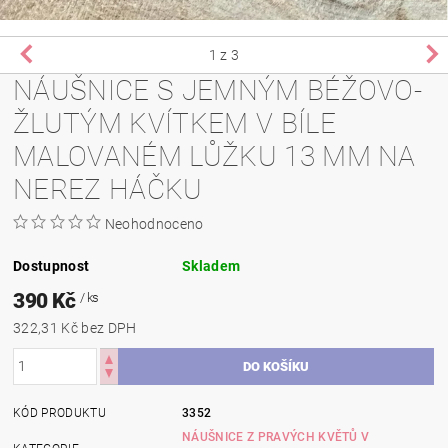
1
z 3
NÁUŠNICE S JEMNÝM BÉŽOVO-
ŽLUTÝM KVÍTKEM V BÍLE
MALOVANÉM LŮŽKU 13 MM NA
NEREZ HÁČKU
Neohodnoceno
Dostupnost
Skladem
390 Kč
/ ks
322,31 Kč bez DPH
KÓD PRODUKTU
3352
NÁUŠNICE Z PRAVÝCH KVĚTŮ V