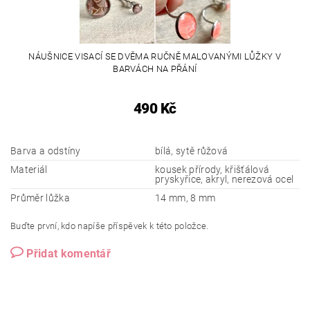
NÁUŠNICE VISACÍ SE DVĚMA RUČNĚ MALOVANÝMI LŮŽKY V
BARVÁCH NA PŘÁNÍ
490 Kč
Barva a odstíny
bílá, sytě růžová
Materiál
kousek přírody, křišťálová
pryskyřice, akryl, nerezová ocel
Průměr lůžka
14 mm, 8 mm
Buďte první, kdo napíše příspěvek k této položce.
Přidat komentář