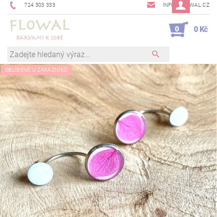
724 303 333
INFO@FLOWAL.CZ
0
0 Kč
OBLÍBENÉ U ZÁKAZNÍKŮ