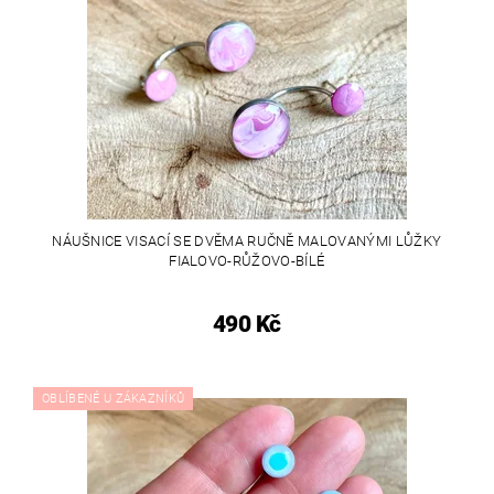
NÁUŠNICE VISACÍ SE DVĚMA RUČNĚ MALOVANÝMI LŮŽKY
FIALOVO-RŮŽOVO-BÍLÉ
490 Kč
OBLÍBENÉ U ZÁKAZNÍKŮ