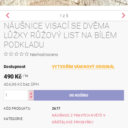
1
z 5
NÁUŠNICE VISACÍ SE DVĚMA
LŮŽKY RŮŽOVÝ LIST NA BÍLÉM
PODKLADU
Neohodnoceno
Dostupnost
VYTVOŘÍM VÁM NOVÝ ORIGINÁL
490 Kč
/ ks
404,96 Kč bez DPH
KÓD PRODUKTU
2677
NÁUŠNICE Z PRAVÝCH KVĚTŮ V
KATEGORIE
KŘIŠŤÁLOVÉ PRYSKYŘICI