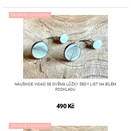
OBLÍBENÉ U ZÁKAZNÍKŮ
NÁUŠNICE VISACÍ SE DVĚMA LŮŽKY ŠEDÝ LIST NA BÍLÉM
PODKLADU
490 Kč
OBLÍBENÉ U ZÁKAZNÍKŮ