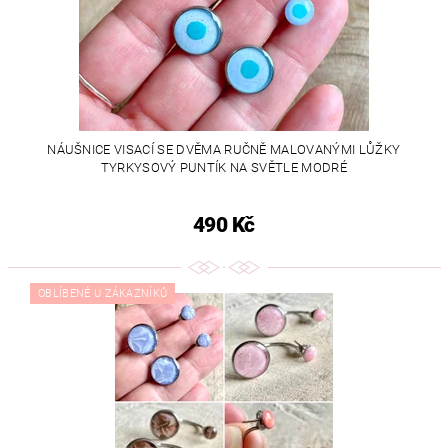
NÁUŠNICE VISACÍ SE DVĚMA RUČNĚ MALOVANÝMI LŮŽKY
TYRKYSOVÝ PUNTÍK NA SVĚTLE MODRÉ
490 Kč
OBLÍBENÉ U ZÁKAZNÍKŮ