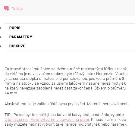
Dotaz
POPIS
PARAMETRY
DISKUZE
Zajímavé visací náušnice se dvěma ručně malovanými lůžky, z nichž
do většího je navíc vložen drobný, sytě růžový lístek Hortenzie. V uchu
je zasunutá stopka s malou, bíle pomalovanou, peckou o průměru 8
mm a na stopku se vzadu za ušnmí lalůčkem nasune nerez motýlek,
na který navazuje zaoblená nerez část zakončená lůžkem o průměru
14 mm.
Akrylová malba je zalita křišťálovou pryskyřicí. Materiál nerezová ocel.
TIP: Pokud byste chtěli jinou barvu či barvy těchto náušnic, vyberte
tyto náušnice, které vytvořím v barvách na přání
. K náušnicím si k do
sady můžete nechat vytvořit také náhrdelník, prstýnek nebo náramek.