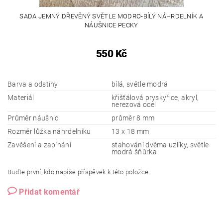
SADA JEMNÝ DŘEVĚNÝ SVĚTLE MODRO-BÍLÝ NÁHRDELNÍK A
NÁUŠNICE PECKY
550 Kč
Barva a odstíny
bílá, světle modrá
Materiál
křišťálová pryskyřice, akryl,
nerezová ocel
Průměr náušnic
průměr 8 mm
Rozměr lůžka náhrdelníku
13 x 18 mm
Zavěšení a zapínání
stahování dvěma uzlíky, světle
modrá šňůrka
Buďte první, kdo napíše příspěvek k této položce.
Přidat komentář