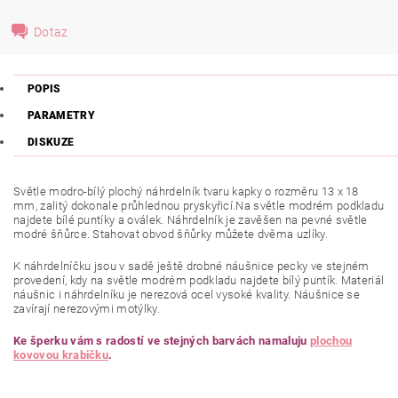
Dotaz
POPIS
PARAMETRY
DISKUZE
Světle modro-bílý plochý náhrdelník tvaru kapky o rozměru 13 x 18
mm, zalitý dokonale průhlednou pryskyřicí.Na světle modrém podkladu
najdete bílé puntíky a oválek. Náhrdelník je zavěšen na pevné světle
modré šňůrce. Stahovat obvod šňůrky můžete dvěma uzlíky.
K náhrdelníčku jsou v sadě ještě drobné náušnice pecky ve stejném
provedení, kdy na světle modrém podkladu najdete bílý puntík. Materiál
náušnic i náhrdelníku je nerezová ocel vysoké kvality. Náušnice se
zavírají nerezovými motýlky.
Ke šperku vám s radostí ve stejných barvách namaluju
plochou
kovovou krabičku
.