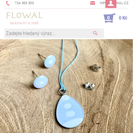
724 303 333
INFO@FLOWAL.CZ
0
0 Kč