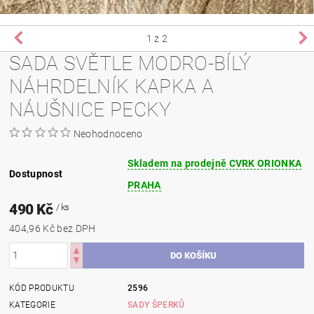
1
z 2
SADA SVĚTLE MODRO-BÍLÝ
NÁHRDELNÍK KAPKA A
NÁUŠNICE PECKY
Neohodnoceno
Skladem na prodejně CVRK ORIONKA
Dostupnost
PRAHA
490 Kč
/ ks
404,96 Kč bez DPH
KÓD PRODUKTU
2596
KATEGORIE
SADY ŠPERKŮ