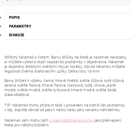
POPIS
PARAMETRY
DISKUZE
Stříbrný náramek s listem. Barvu šňůrky, na které je náramek navázaný,
si můžete vybrat a stačí napsat do poznámky v objednávce. Náramek
je doplněný drobnými světlými Miyuki korálky. Obvod náramku můžete
regulovat dvěma stahovacími uzlíky. Délka listu 16 mm.
Barvy šňůrek k výběru:
černá, tmavě hnědá, světle růžová, sytě růžová,
zelená, světle fialová, tmavě fialová, lososová, rudá, vínová, jasně
modrá, světle modrá, světle tyrkysová, tmavě modrá, světle šedá,
zlatavobéžová.
TIP: Náramek mohu připravit také v provedení na kotník (do poznámky
v obj. dopište obvod od paty k nártu) nebo jako variantu náhrdelníku.
Náramek vám mohu zalít
v malé krabičce do svíčky
jako překvapení..
třeba pro někoho blízkého.