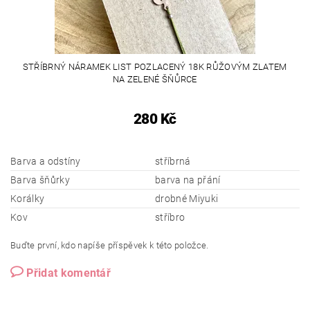
STŘÍBRNÝ NÁRAMEK LIST POZLACENÝ 18K RŮŽOVÝM ZLATEM
NA ZELENÉ ŠŇŮRCE
280 Kč
Barva a odstíny
stříbrná
Barva šňůrky
barva na přání
Korálky
drobné Miyuki
Kov
stříbro
Buďte první, kdo napíše příspěvek k této položce.
Přidat komentář