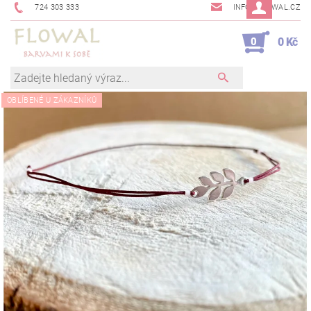
724 303 333
INFO@FLOWAL.CZ
0
0 Kč
OBLÍBENÉ U ZÁKAZNÍKŮ