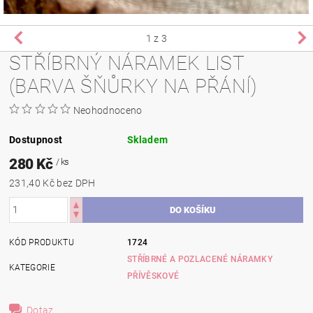
1
z 3
STŘÍBRNÝ NÁRAMEK LIST
(BARVA ŠŇŮRKY NA PŘÁNÍ)
Neohodnoceno
Dostupnost
Skladem
280 Kč
/ ks
231,40 Kč bez DPH
KÓD PRODUKTU
1724
STŘÍBRNÉ A POZLACENÉ NÁRAMKY
KATEGORIE
PŘÍVĚSKOVÉ
Dotaz