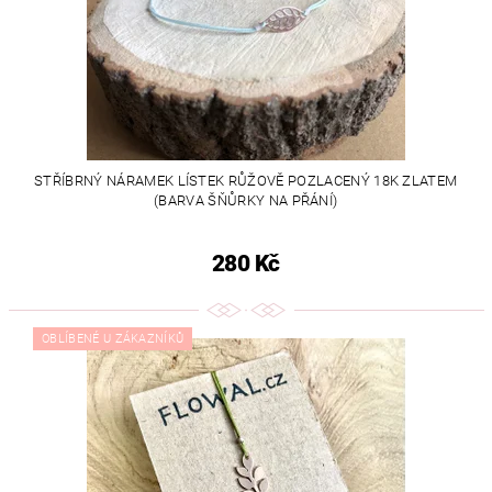
STŘÍBRNÝ NÁRAMEK LÍSTEK RŮŽOVĚ POZLACENÝ 18K ZLATEM
(BARVA ŠŇŮRKY NA PŘÁNÍ)
280 Kč
OBLÍBENÉ U ZÁKAZNÍKŮ