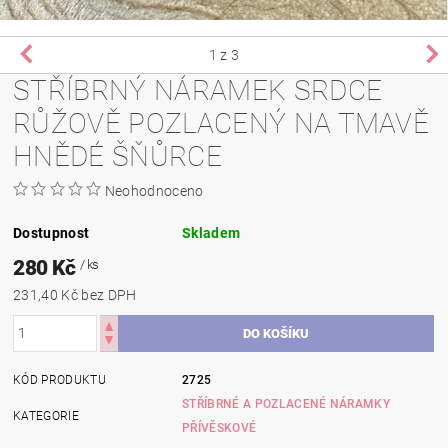
1
z 3
STŘÍBRNÝ NÁRAMEK SRDCE
RŮŽOVĚ POZLACENÝ NA TMAVĚ
HNĚDÉ ŠŇŮRCE
Neohodnoceno
Dostupnost
Skladem
280 Kč
/ ks
231,40 Kč bez DPH
KÓD PRODUKTU
2725
STŘÍBRNÉ A POZLACENÉ NÁRAMKY
KATEGORIE
PŘÍVĚSKOVÉ