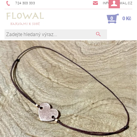
724 303 333
INFO@FLOWAL.CZ
0
0 Kč