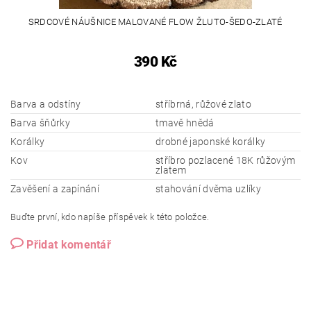
SRDCOVÉ NÁUŠNICE MALOVANÉ FLOW ŽLUTO-ŠEDO-ZLATÉ
390 Kč
Barva a odstíny
stříbrná, růžové zlato
Barva šňůrky
tmavě hnědá
Korálky
drobné japonské korálky
Kov
stříbro pozlacené 18K růžovým
zlatem
Zavěšení a zapínání
stahování dvěma uzlíky
Buďte první, kdo napíše příspěvek k této položce.
Přidat komentář