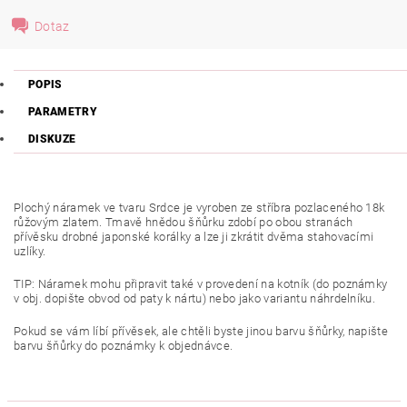
Dotaz
POPIS
PARAMETRY
DISKUZE
Plochý náramek ve tvaru Srdce je vyroben ze stříbra pozlaceného 18k
růžovým zlatem. Tmavě hnědou šňůrku zdobí po obou stranách
přívěsku drobné japonské korálky a lze ji zkrátit dvěma stahovacími
uzlíky.
TIP: Náramek mohu připravit také v provedení na kotník (do poznámky
v obj. dopište obvod od paty k nártu) nebo jako variantu náhrdelníku.
Pokud se vám líbí přívěsek, ale chtěli byste jinou barvu šňůrky, napište
barvu šňůrky do poznámky k objednávce.