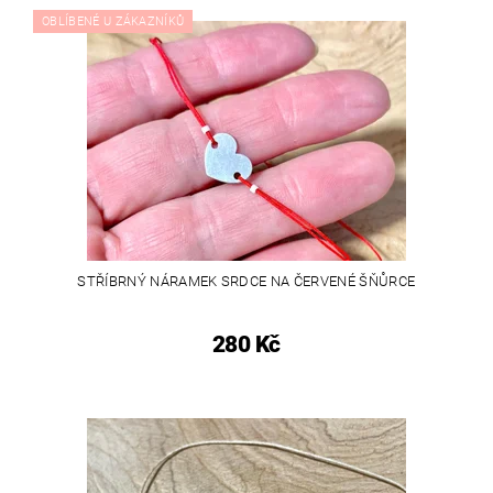
OBLÍBENÉ U ZÁKAZNÍKŮ
STŘÍBRNÝ NÁRAMEK SRDCE NA ČERVENÉ ŠŇŮRCE
280 Kč