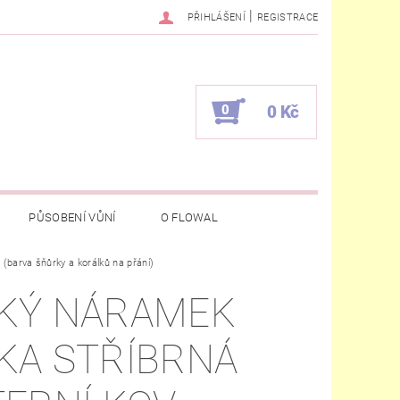
|
PŘIHLÁŠENÍ
REGISTRACE
0
0 Kč
PŮSOBENÍ VŮNÍ
O FLOWAL
 (barva šňůrky a korálků na přání)
KÝ NÁRAMEK
KA STŘÍBRNÁ