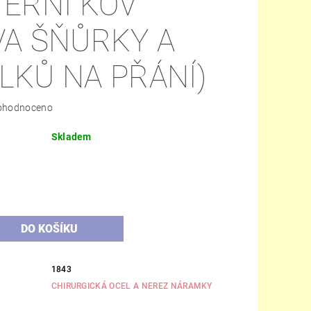
TERNÍ KOV
VA ŠŇŮRKY A
LKŮ NA PŘÁNÍ)
ohodnoceno
Skladem
H
1843
CHIRURGICKÁ OCEL A NEREZ NÁRAMKY