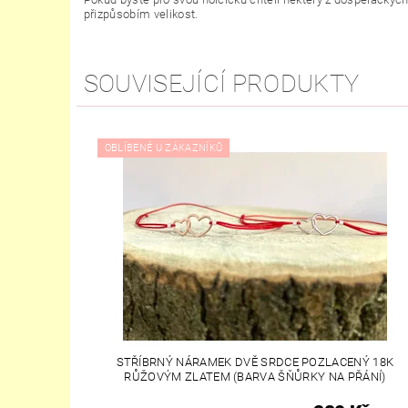
přizpůsobím velikost.
SOUVISEJÍCÍ PRODUKTY
OBLÍBENÉ U ZÁKAZNÍKŮ
STŘÍBRNÝ NÁRAMEK DVĚ SRDCE POZLACENÝ 18K
RŮŽOVÝM ZLATEM (BARVA ŠŇŮRKY NA PŘÁNÍ)