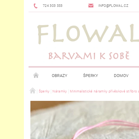
724 303 333
INFO@FLOWAL.CZ
OBRAZY
ŠPERKY
DOMOV
Šperky
Náramky
Minimalistické náramky přívěskové stříbro 