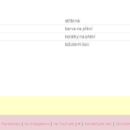
stříbrná
barva na přání
korálky na přání
bižuterní kov
|
|
|
|
|
 Facebooku
na Instagramu
na YouTube
♥️
Kontaktujte nás
Obchodn