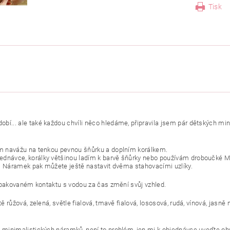
Tisk
í... ale také každou chvíli něco hledáme, připravila jsem pár dětských min
vám navážu na tenkou pevnou šňůrku a doplním korálkem.
dnávce, korálky většinou ladím k barvě šňůrky nebo používám droboučké Miy
dí. Náramek pak můžete ještě nastavit dvěma stahovacími uzlíky.
i opakovaném kontaktu s vodou za čas změní svůj vzhled.
ě růžová, zelená, světle fialová, tmavě fialová, lososová, rudá, vínová, jasn
 minimalistických náramků, není to problém, jen mi k objednávce uveďte obv