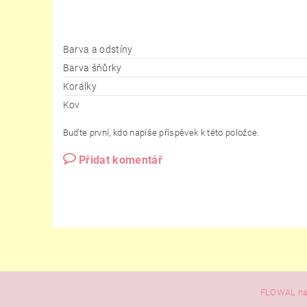
Barva a odstíny
Barva šňůrky
Korálky
Kov
Buďte první, kdo napíše příspěvek k této položce.
Přidat komentář
FLOWAL na