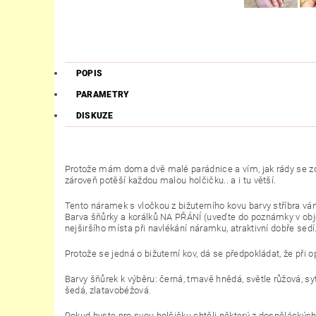
POPIS
PARAMETRY
DISKUZE
Protože mám doma dvě malé parádnice a vím, jak rády se zdob
zároveň potěší každou malou holčičku.. a i tu větší.
Tento náramek s vločkou z bižuterního kovu barvy stříbra 
Barva šňůrky a korálků NA PŘÁNÍ (uveďte do poznámky v obje
nejširšího místa při navlékání náramku, atraktivní dobře se
Protože se jedná o bižuterní kov, dá se předpokládat, že př
Barvy šňůrek k výběru:
černá, tmavě hnědá, světle růžová, syt
šedá, zlatavobéžová.
Pokud byste pro svou holčičku chtěli některý z dospěláckých