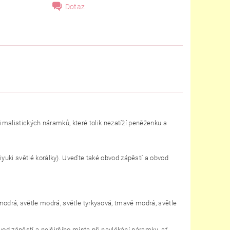
Dotaz
imalistických náramků, které tolik nezatíží peněženku a
uki světlé korálky). Uveďte také o
bvod zápěstí a obvod
ě modrá, světle modrá, světle tyrkysová, tmavě modrá, světle
od zápěstí a nejširšího místa při navlékání náramku, ať