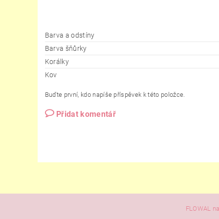
Barva a odstíny
Barva šňůrky
Korálky
Kov
Buďte první, kdo napíše příspěvek k této položce.
Přidat komentář
FLOWAL na