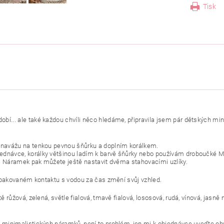
Tisk
í... ale také každou chvíli něco hledáme, připravila jsem pár dětských min
m navážu na tenkou pevnou šňůrku a doplním korálkem.
dnávce, korálky většinou ladím k barvě šňůrky nebo používám droboučké Miy
dí. Náramek pak můžete ještě nastavit dvěma stahovacími uzlíky.
i opakovaném kontaktu s vodou za čas změní svůj vzhled.
ě růžová, zelená, světle fialová, tmavě fialová, lososová, rudá, vínová, jasn
 minimalistických náramků, není to problém, jen mi k objednávce uveďte obv