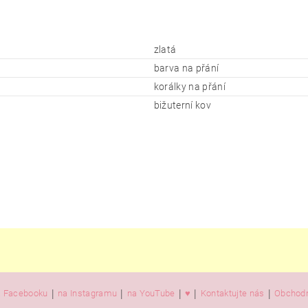
zlatá
barva na přání
korálky na přání
bižuterní kov
|
|
|
|
|
 Facebooku
na Instagramu
na YouTube
♥️
Kontaktujte nás
Obchodn