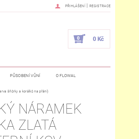
|
PŘIHLÁŠENÍ
REGISTRACE
0
0 Kč
PŮSOBENÍ VŮNÍ
O FLOWAL
arva šňůrky a korálků na přání)
KÝ NÁRAMEK
KA ZLATÁ