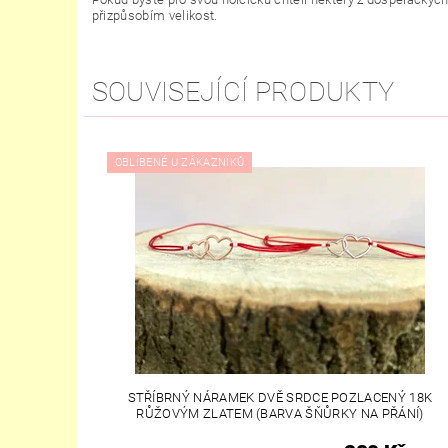
přizpůsobím velikost.
SOUVISEJÍCÍ PRODUKTY
OBLÍBENÉ U ZÁKAZNÍKŮ
STŘÍBRNÝ NÁRAMEK DVĚ SRDCE POZLACENÝ 18K
RŮŽOVÝM ZLATEM (BARVA ŠŇŮRKY NA PŘÁNÍ)