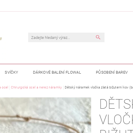
SVÍČKY
DÁRKOVÉ BALENÍ FLOWAL
PŮSOBENÍ BAREV
a ocel
Chirurgická ocel a nerez náramky
Dětský náramek vločka zlatá bižuterní kov (b
DĚTS
VLOČ