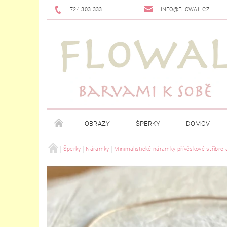
724 303 333
INFO@FLOWAL.CZ
OBRAZY
ŠPERKY
DOMOV
Šperky
Náramky
Minimalistické náramky přívěskové stříbro 