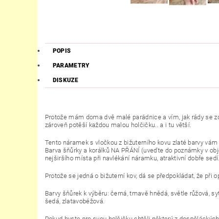
POPIS
PARAMETRY
DISKUZE
Protože mám doma dvě malé parádnice a vím, jak rády se zdob
zároveň potěší každou malou holčičku.. a i tu větší.
Tento náramek s vločkou z bižuterního kovu zlaté barvy vá
Barva šňůrky a korálků NA PŘÁNÍ (uveďte do poznámky v obje
nejširšího místa při navlékání náramku, atraktivní dobře se
Protože se jedná o bižuterní kov, dá se předpokládat, že př
Barvy šňůrek k výběru:
černá, tmavě hnědá, světle růžová, syt
šedá, zlatavobéžová.
Pokud byste pro svou holčičku chtěli některý z dospěláckých