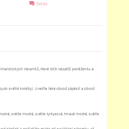
Dotaz
imalistických náramků, které tolik nezatíží peněženku a
uki světlé korálky). Uveďte také o
bvod zápěstí a obvod
ě modrá, světle modrá, světle tyrkysová, tmavě modrá, světle
od zápěstí a nejširšího místa při navlékání náramku, ať