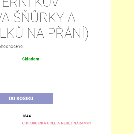
TERNÍ KOV
VA ŠŇŮRKY A
LKŮ NA PŘÁNÍ)
ohodnoceno
Skladem
H
1844
CHIRURGICKÁ OCEL A NEREZ NÁRAMKY