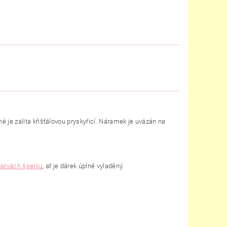
 je zalita křišťálovou pryskyřicí. Náramek je uvázán na
barvách šperku
, ať je dárek úplně vyladěný.