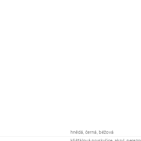
hnědá, černá, béžová
křišťálová pryskyřice, akryl, nerezo