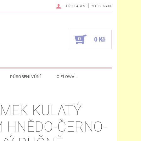
|
PŘIHLÁŠENÍ
REGISTRACE
0
0 Kč
PŮSOBENÍ VŮNÍ
O FLOWAL
MEK KULATÝ
 HNĚDO-ČERNO-