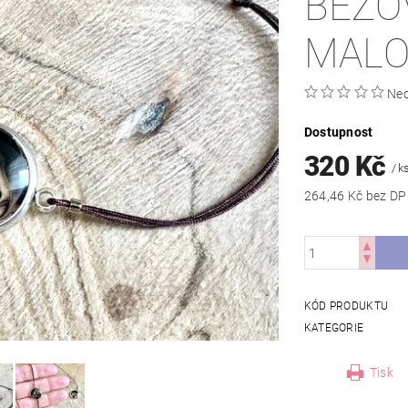
BÉŽO
MALO
Ne
Dostupnost
320 Kč
/ k
264,46 Kč bez 
KÓD PRODUKTU
KATEGORIE
Tisk