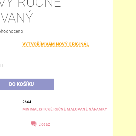
VÝ RUČNĚ
VANÝ
ohodnoceno
VYTVOŘÍM VÁM NOVÝ ORIGINÁL
s
DPH
2644
MINIMALISTICKÉ RUČNĚ MALOVANÉ NÁRAMKY
Dotaz