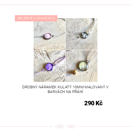
OBLÍBENÉ U ZÁKAZNÍKŮ
DROBNÝ NÁRAMEK KULATÝ 10MM MALOVANÝ V
BARVÁCH NA PŘÁNÍ
290 Kč