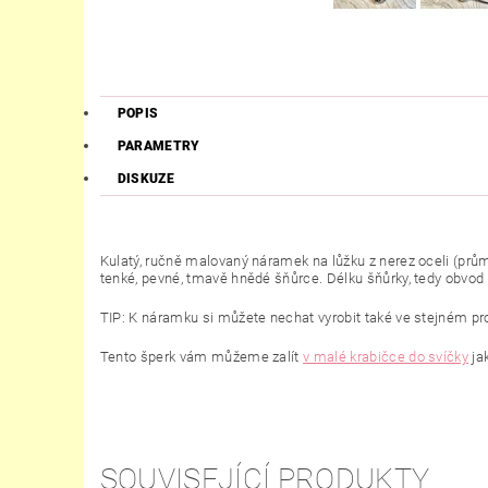
POPIS
PARAMETRY
DISKUZE
Kulatý, ručně malovaný náramek na lůžku z nerez oceli (prů
tenké, pevné, tmavě hnědé šňůrce. Délku šňůrky, tedy obvo
TIP: K náramku si můžete nechat vyrobit také ve stejném pr
Tento šperk vám můžeme zalít
v malé krabičce do svíčky
ja
SOUVISEJÍCÍ PRODUKTY