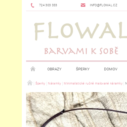
724 303 333
INFO@FLOWAL.CZ
OBRAZY
ŠPERKY
DOMOV
Šperky
Náramky
Minimalistické ručně malované náramky
N