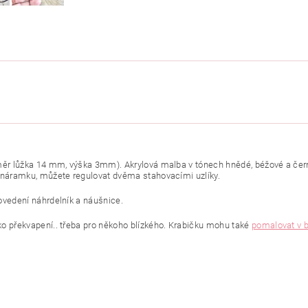
měr lůžka 14 mm, výška 3mm). Akrylová malba v tónech hnědé, béžové a černé
d náramku, můžete regulovat dvěma stahovacími uzlíky.
ovedení náhrdelník a náušnice.
ko překvapení.. třeba pro někoho blízkého. Krabičku mohu také
pomalovat v 