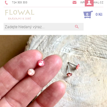
724 303 333
INFO@FLOWAL.CZ
0
0 Kč