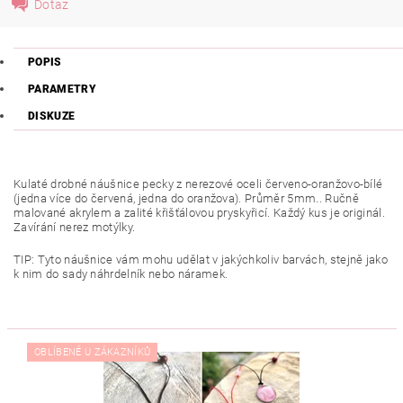
Dotaz
POPIS
PARAMETRY
DISKUZE
Kulaté drobné náušnice pecky z nerezové oceli červeno-oranžovo-bílé
(jedna více do červená, jedna do oranžova). Průměr 5mm.. Ručně
malované akrylem a zalité křišťálovou pryskyřicí. Každý kus je originál.
Zavírání nerez motýlky.
TIP: Tyto náušnice vám mohu udělat v jakýchkoliv barvách, stejně jako
k nim do sady náhrdelník nebo náramek.
OBLÍBENÉ U ZÁKAZNÍKŮ