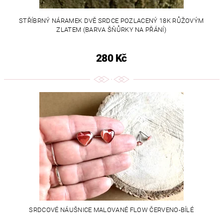
STŘÍBRNÝ NÁRAMEK DVĚ SRDCE POZLACENÝ 18K RŮŽOVÝM
ZLATEM (BARVA ŠŇŮRKY NA PŘÁNÍ)
280 Kč
SRDCOVÉ NÁUŠNICE MALOVANÉ FLOW ČERVENO-BÍLÉ