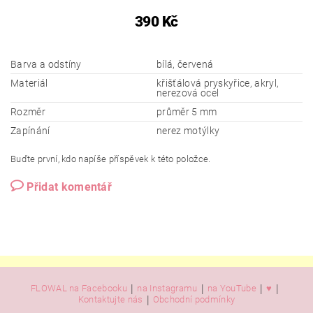
390 Kč
Barva a odstíny
bílá, červená
Materiál
křišťálová pryskyřice, akryl,
nerezová ocel
Rozměr
průměr 5 mm
Zapínání
nerez motýlky
Buďte první, kdo napíše příspěvek k této položce.
Přidat komentář
|
|
|
|
FLOWAL na Facebooku
na Instagramu
na YouTube
♥️
|
Kontaktujte nás
Obchodní podmínky