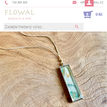
724 303 333
INFO@FLOWAL.CZ
0
0 Kč