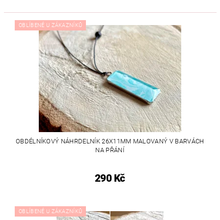
OBLÍBENÉ U ZÁKAZNÍKŮ
OBDÉLNÍKOVÝ NÁHRDELNÍK 26X11MM MALOVANÝ V BARVÁCH
NA PŘÁNÍ
290 Kč
OBLÍBENÉ U ZÁKAZNÍKŮ