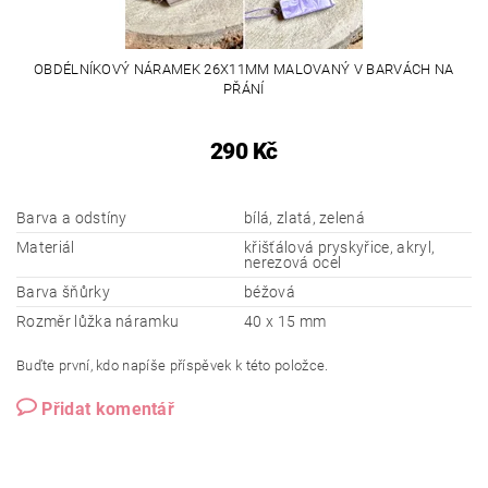
OBDÉLNÍKOVÝ NÁRAMEK 26X11MM MALOVANÝ V BARVÁCH NA
PŘÁNÍ
290 Kč
Barva a odstíny
bílá, zlatá, zelená
Materiál
křišťálová pryskyřice, akryl,
nerezová ocel
Barva šňůrky
béžová
Rozměr lůžka náramku
40 x 15 mm
Buďte první, kdo napíše příspěvek k této položce.
Přidat komentář