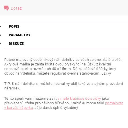
Dotaz
POPIS
PARAMETRY
DISKUZE
Ručně malovaný obdélníkový náhrdelník v barvách zelené, zlaté a bílé.
Akrylová malba je zalita křišťálovou pryskyřicí na lůžku z kvalitní
nerezové oceli o rozměrech 40 x 15mm. Délku béžové šňůrky, tedy
obvod náhrdelníku, můžete regulovat dvěma stahovacími uzlíky.
TIP: K náhrdelníku si můžete nechat vyrobit také ve stejném provedení
náramek.
Tento šperk vám můžeme zalít
v malé krabičce do svíčky
jako
překvapení.. třeba pro někoho blízkého. Krabičku mohu také
pomalovat
v barvách šperku
, ať je dárek úplně vyladěný.